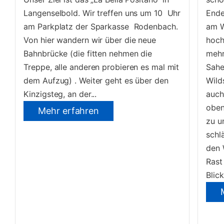
Langenselbold. Wir treffen uns um 10 Uhr
Ende
am Parkplatz der Sparkasse Rodenbach.
am W
Von hier wandern wir über die neue
hoch
Bahnbrücke (die fitten nehmen die
mehr
Treppe, alle anderen probieren es mal mit
Sahe
dem Aufzug) . Weiter geht es über den
Wild
Kinzigsteg, an der...
auch
oben
Mehr erfahren
zu u
schl
den 
Rast
Blick.