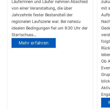
Läuferinnen und Läufer nahmen Abschied
zuku
von einer Veranstaltung, die über
mit 
Jahrzehnte fester Bestandteil der
Aufb
regionalen Laufszene war. Bei nahezu
Nach
idealen Bedingungen fiel um 9:30 Uhr der
Gede
Startschuss...
vers
folg
Mehr erfahren
Rück
lebe
Ob A
Even
Grup
blick
Akti
Enga