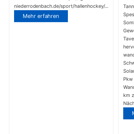
niederrodenbach.de/sport/hallenhockey/...
Tann
Spes
Mehr erfahren
Somb
Gewö
Tave
herv
wand
Schw
Sola
Pkw 
Wand
km z
Näch