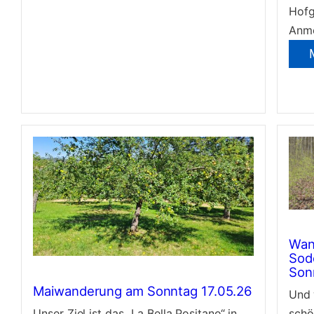
Hofg
Anme
Wan
Sod
Son
Maiwanderung am Sonntag 17.05.26
Und 
Unser Ziel ist das „La Bella Positano“ in
schö