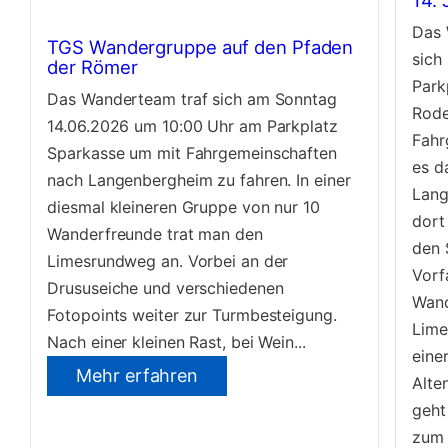
14. 
Das 
TGS Wandergruppe auf den Pfaden
sich
der Römer
Park
Das Wanderteam traf sich am Sonntag
Rode
14.06.2026 um 10:00 Uhr am Parkplatz
Fahr
Sparkasse um mit Fahrgemeinschaften
es d
nach Langenbergheim zu fahren. In einer
Lang
diesmal kleineren Gruppe von nur 10
dort
Wanderfreunde trat man den
den 
Limesrundweg an. Vorbei an der
Vorf
Drususeiche und verschiedenen
Wand
Fotopoints weiter zur Turmbesteigung.
Lime
Nach einer kleinen Rast, bei Wein...
eine
Mehr erfahren
Alte
geht
zum