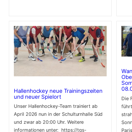
Wan
Obe
Som
08.
Hallenhockey neue Trainingszeiten
und neuer Spielort
Die 
Unser Hallenhockey-Team trainiert ab
führ
April 2026 nun in der Schulturnhalle Süd
stra
und zwar ab 20:00 Uhr. Weitere
Sonn
informationen unter: https://tgs-
Pari