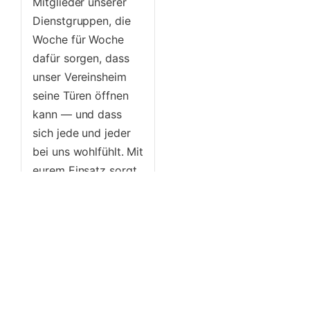
Mitglieder unserer
Dienstgruppen, die
Woche für Woche
dafür sorgen, dass
unser Vereinsheim
seine Türen öffnen
kann — und dass
sich jede und jeder
bei uns wohlfühlt. Mit
eurem Einsatz sorgt
ihr nicht nur für das
leibliche Wohl
unserer Gäste und
Vereinsmitglieder,
sondern tragt auch...
Mehr