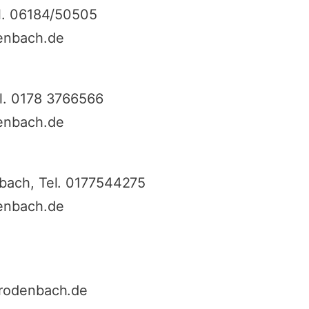
el. 06184/50505
denbach.de
l. 0178 3766566
denbach.de
bach, Tel. 0177544275
denbach.de
rrodenbach.de