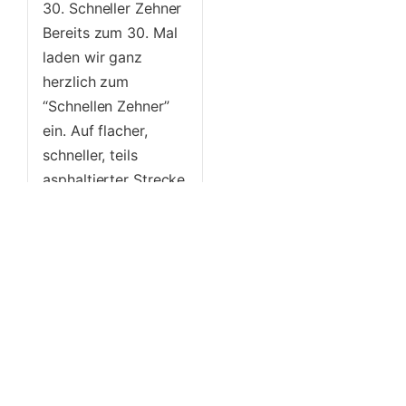
30. Schneller Zehner
Bereits zum 30. Mal
laden wir ganz
herzlich zum
“Schnellen Zehner”
ein. Auf flacher,
schneller, teils
asphaltierter Strecke
geht es durch den
Niederrodenbacher
Wald. Beide Strecken
– 5 und 10 KM...
Mehr
erfahren