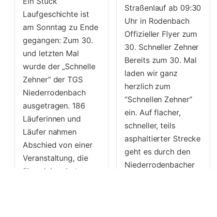
Ein Stück
Straßenlauf ab 09:30
Laufgeschichte ist
Uhr in Rodenbach
am Sonntag zu Ende
Offizieller Flyer zum
gegangen: Zum 30.
30. Schneller Zehner
und letzten Mal
Bereits zum 30. Mal
wurde der „Schnelle
laden wir ganz
Zehner“ der TGS
herzlich zum
Niederrodenbach
“Schnellen Zehner”
ausgetragen. 186
ein. Auf flacher,
Läuferinnen und
schneller, teils
Läufer nahmen
asphaltierter Strecke
Abschied von einer
geht es durch den
Veranstaltung, die
Niederrodenbacher
über Jahrzehnte
Wald. Beide Strecken
fester Bestandteil
– 5 und 10 KM...
der regionalen
Mehr
Laufszene war. Bei