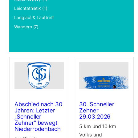
Leichtathletik (1)
Langlauf & Lauftreff
Wandern (7)
Abschied nach 30
30. Schneller
Jahren: Letzter
Zehner
„Schneller
29.03.2026
Zehner“ bewegt
5 km und 10 km
Niederrodenbach
Volks und