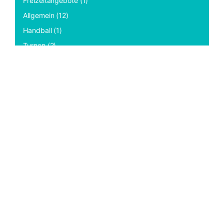
Freizeitangebote (1)
Allgemein (12)
Handball (1)
Turnen (2)
Hallenhockey (1)
Leichtathletik (1)
Langlauf & Lauftreff (2)
Wandern (7)
Weitere News