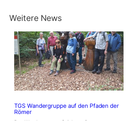
Weitere News
TGS Wandergruppe auf den Pfaden der
T
Römer
D
Das Wanderteam traf sich am Sonntag
P
14.06.2026 um 10:00 Uhr am Parkplatz
F